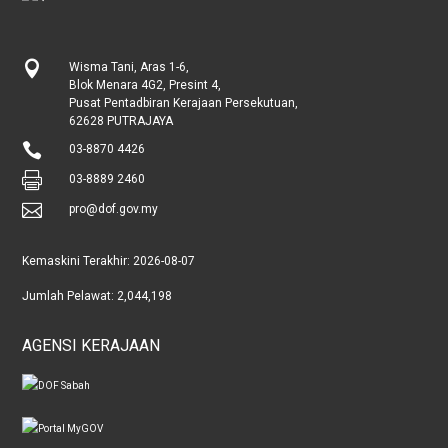

Wisma Tani, Aras 1-6,
Blok Menara 4G2, Presint 4,
Pusat Pentadbiran Kerajaan Persekutuan,
62628 PUTRAJAYA

03-8870 4426

03-8889 2460

pro@dof.gov.my
Kemaskini Terakhir:
2026-08-07
Jumlah Pelawat:
2,044,198
AGENSI KERAJAAN