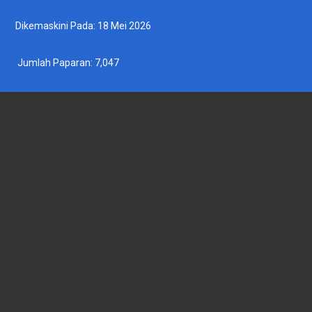
Dikemaskini Pada: 18 Mei 2026
Jumlah Paparan:
7,047
JABATAN PERIKANAN MALAYSIA
Wisma Tani, Aras 1-6,
Blok Menara 4G2, Presint 4,