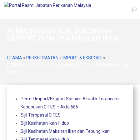
PERMOHONAN SIJIL SOKONGAN
EKSPORT IKAN DAN HASILAN IKAN
UTAMA
»
PERKHIDMATAN
»
IMPORT & EKSPORT
»
PERMOHONAN SIJIL SOKONGAN EKSPORT IKAN DAN HASILAN
IKAN
Permit Import/Eksport Spesies Akuatik Terancam
Kepupusan CITES – Akta 686
Sijil Tempasal CITES
Sijil Kesihatan Ikan Hidup
Sijil Kesihatan Makanan Ikan dan Tepung Ikan
Sijil Tempasal Ikan Hidup