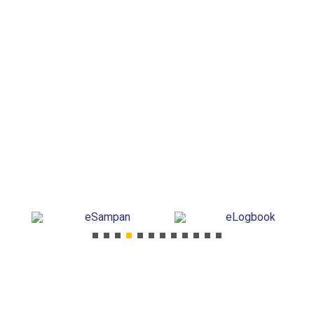
eLogbook
eLesen