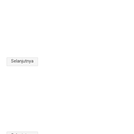
2025-07-17
Lawatan Kerja Ketua Pengarah Perikanan ke Projek
Ternakan Ikan Sangkar GST Group
2025-06-09
Selanjutnya