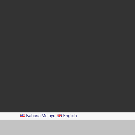
Blok Menara 4G2, Presint 4,
Pusat Pentadbiran Kerajaan
Persekutuan,
62628 PUTRAJAYA
03-8870 4426
03-8889 2460
pro@dof.gov.my
Kemaskini Terakhir:
2026-08-07
Jumlah Pelawat:
2,044,154
Hakcipta Terpelihara 2024 ©️ Jabatan Perikanan Malaysia.
Bahasa Melayu
English