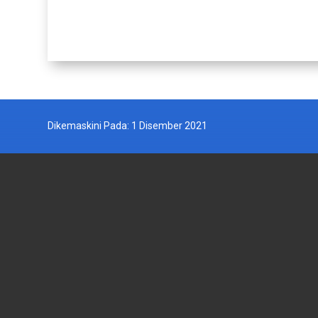
Dikemaskini Pada: 1 Disember 2021
JABATAN PERIKANAN MALAYSIA
AGENSI
Wisma Tani, Aras 1-6,