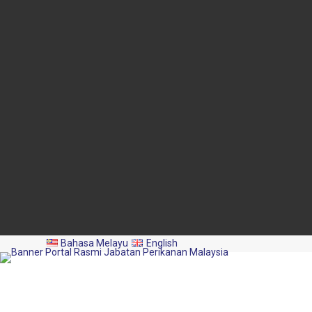
Blok Menara 4G2, Presint 4,
Pusat Pentadbiran Kerajaan
Persekutuan,
62628 PUTRAJAYA
03-8870 4426
03-8889 2460
pro@dof.gov.my
Kemaskini Terakhir:
2026-08-07
Jumlah Pelawat:
2,046,407
Hakcipta Terpelihara 2024 ©️ Jabatan Perikanan Malaysia.
Bahasa Melayu
English