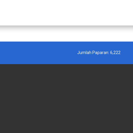
Jumlah Paparan:
6,222
 KERAJAAN
PAUTAN LUAR
PENYATAAN