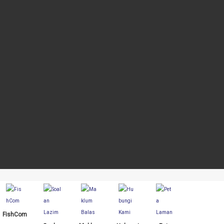
rti Google Chrome, , Mozilla Firefox dan Microsoft Edge.
FishCom