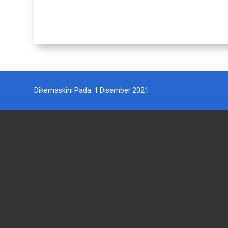
Dikemaskini Pada: 1 Disember 2021
JABATAN PERIKANAN MALAYSIA
AGENSI
Wisma Tani, Aras 1-6,