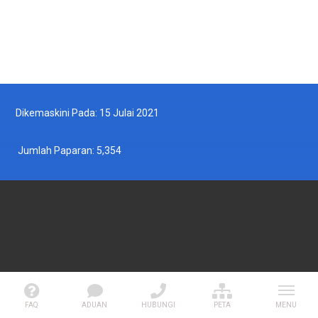
Dikemaskini Pada: 15 Julai 2021
Jumlah Paparan:
5,354
JABATAN PERIKANAN MALAYSIA