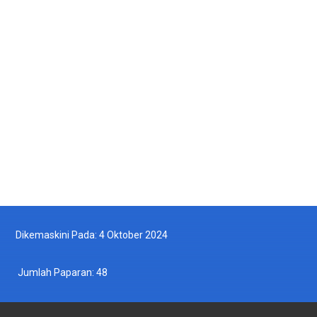
Vessel Monitoring System (VMS)
2024-08-05
Warta Kerajaan
2024-06-28
Permohonan BUDI MADANI 2024
2024-06-11
Dikemaskini Pada: 4 Oktober 2024
Jumlah Paparan:
48