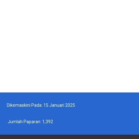
Pelesenan
Perlindungan Sumber
Perundangan
Dikemaskini Pada: 15 Januari 2025
Jumlah Paparan:
1,392