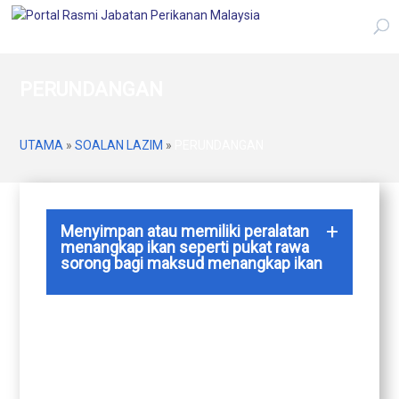
PERUNDANGAN
UTAMA
»
SOALAN LAZIM
»
PERUNDANGAN
Menyimpan atau memiliki peralatan
menangkap ikan seperti pukat rawa
sorong bagi maksud menangkap ikan
Tidak boleh.
Ini kerana perbuatan menyimpan
atau memiliki peralatan menangkap ikan seperti
pukat rawa sorong bagi maksud menangkap ikan
adalah satu kesalahan di bawah
Peraturan-