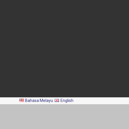
Blok Menara 4G2, Presint 4,
Pusat Pentadbiran Kerajaan
Persekutuan,
62628 PUTRAJAYA
03-8870 4426
03-8889 2460
pro@dof.gov.my
Kemaskini Terakhir:
2026-08-07
Jumlah Pelawat:
2,044,241
Hakcipta Terpelihara 2024 ©️ Jabatan Perikanan Malaysia.
Bahasa Melayu
English