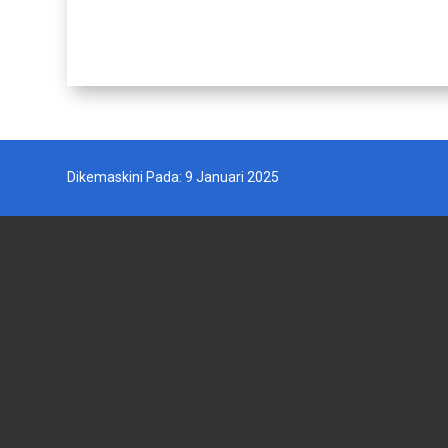
Dikemaskini Pada: 9 Januari 2025
JABATAN PERIKANAN MALAYSIA
AGENSI
Wisma Tani, Aras 1-6,