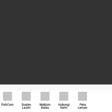
rti Google Chrome, , Mozilla Firefox dan Microsoft Edge.
FishCom
Soalan
Maklum
Hubungi
Peta
Lazim
Balas
Kami
Laman