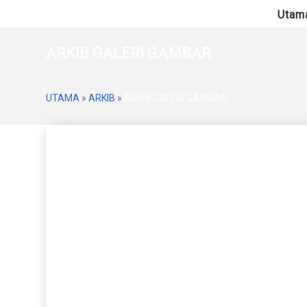
Utam
ARKIB GALERI GAMBAR
UTAMA
»
ARKIB
»
ARKIB GALERI GAMBAR
Ibu Pejabat
Johor
Kedah
Kelanta
Perak
Perlis
Pulau Pinang
Wil