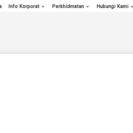
a
Info Korporat
Perkhidmatan
Hubungi Kami
n
Kuala Lumpur
Melaka
Negeri Sembilan
Pahang
Sabah
Sarawak
Selangor
Terengganu
ayah Persekutuan Labuan