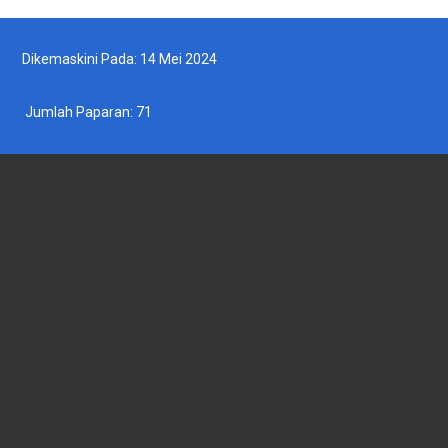
Dikemaskini Pada: 14 Mei 2024
Jumlah Paparan:
71
JABATAN PERIKANAN MALAYSIA
Wisma Tani, Aras 1-6,