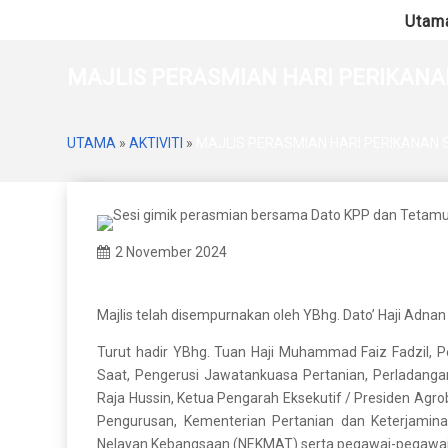
Utam
MAJLIS PERASMIAN HARI PERIKANA
UTAMA
»
AKTIVITI
»
MAJLIS PERASMIAN HARI PERIKANAN 
2 November 2024
Majlis telah disempurnakan oleh YBhg. Dato’ Haji Adnan 
Turut hadir YBhg. Tuan Haji Muhammad Faiz Fadzil, P
Saat, Pengerusi Jawatankuasa Pertanian, Perladanga
Raja Hussin, Ketua Pengarah Eksekutif / Presiden Agr
Pengurusan, Kementerian Pertanian dan Keterjamin
Nelayan Kebangsaan (NEKMAT) serta pegawai-pegawai 