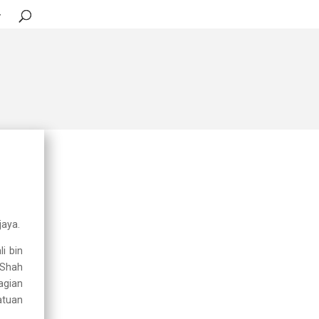
Terkini
OPERASI BERSEPADU
PENGUATKUASAAN
PREMIS IKAN HIASAN DI
PUDU
jaya.
2026-03-06
i bin
Hari Terbuka Sumber
Manusia Jabatan
 Shah
Perikanan Malaysia
agian
2025-07-17
atuan