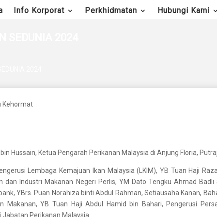
a
Info Korporat
Perkhidmatan
Hubungi Kami
N SEDUNIA 2024
SEDUNIA 2024
bin Hussain, Ketua Pengarah Perikanan Malaysia di Anjung Floria, Putra
engerusi Lembaga Kemajuan Ikan Malaysia (LKIM), YB Tuan Haji Razal
n dan Industri Makanan Negeri Perlis, YM Dato Tengku Ahmad Badli
obank, YBrs. Puan Norahiza binti Abdul Rahman, Setiausaha Kanan, Bah
an Makanan, YB Tuan Haji Abdul Hamid bin Bahari, Pengerusi Pers
Jabatan Perikanan Malaysia.