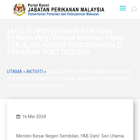
MAJLIS PENYERAHAN BANTUAN
KEPADA PENTERNAK KUPANG YANG
TERJEJAS AKIBAT PENCEMARAN DI
PERAIRAN PORT DICKSON
UTAMA
»
AKTIVITI
»
MAJLIS PENYERAHAN BANTUAN KEPADA
PENTERNAK KUPANG YANG TERJEJAS AKIBAT PENCEMARAN
DI PERAIRAN PORT DICKSON
16 Mei 2024
Menteri Besar Negeri Sembilan, YAB Dato’ Seri Utama