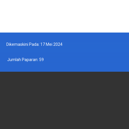
Ikut Kami di Facebook
Ikut Kami di Twitter
Dikemaskini Pada: 17 Mei 2024
Jumlah Paparan:
59
JABATAN PERIKANAN MALAYSIA