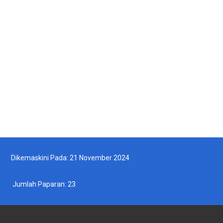
Kunjungan Hormat Institut Maritim Malaysia (MIMA) ke Jabatan
Perikanan Malaysia
2025-05-13
Ikut Kami di Facebook
Ikut Kami di Twitter
Dikemaskini Pada: 21 November 2024
Jumlah Paparan:
23