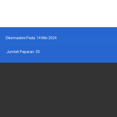
Ikut Kami di Twitter
Dikemaskini Pada: 14 Mei 2024
Jumlah Paparan:
33
JABATAN PERIKANAN MALAYSIA