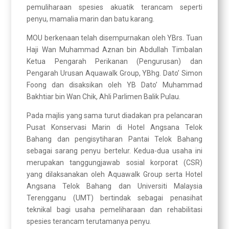
pemuliharaan spesies akuatik terancam seperti
penyu, mamalia marin dan batu karang.
MOU berkenaan telah disempurnakan oleh YBrs. Tuan
Haji Wan Muhammad Aznan bin Abdullah Timbalan
Ketua Pengarah Perikanan (Pengurusan) dan
Pengarah Urusan Aquawalk Group, YBhg. Dato’ Simon
Foong dan disaksikan oleh YB Dato’ Muhammad
Bakhtiar bin Wan Chik, Ahli Parlimen Balik Pulau.
Pada majlis yang sama turut diadakan pra pelancaran
Pusat Konservasi Marin di Hotel Angsana Telok
Bahang dan pengisytiharan Pantai Telok Bahang
sebagai sarang penyu bertelur. Kedua-dua usaha ini
merupakan tanggungjawab sosial korporat (CSR)
yang dilaksanakan oleh Aquawalk Group serta Hotel
Angsana Telok Bahang dan Universiti Malaysia
Terengganu (UMT) bertindak sebagai penasihat
teknikal bagi usaha pemeliharaan dan rehabilitasi
spesies terancam terutamanya penyu.