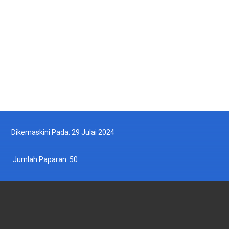
Kunjungan Hormat Institut Maritim Malaysia (MIMA) ke Jabatan
Perikanan Malaysia
2025-05-13
Ikut Kami di Facebook
Ikut Kami di Twitter
Dikemaskini Pada: 29 Julai 2024
Jumlah Paparan:
50
JABATAN PERIKANAN MALAYSIA