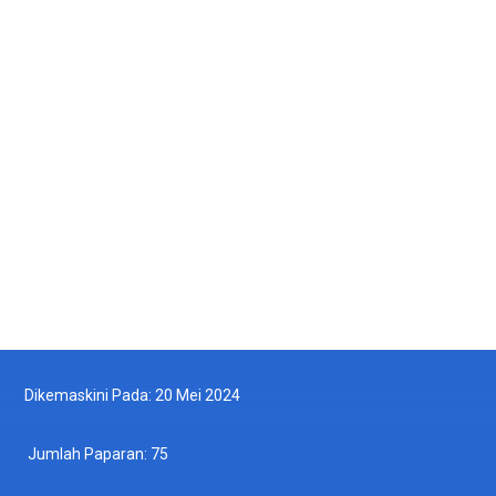
2025-05-16
Kunjungan Hormat Institut Maritim Malaysia (MIMA) ke Jabatan
Perikanan Malaysia
2025-05-13
Ikut Kami di Facebook
Ikut Kami di Twitter
Dikemaskini Pada: 20 Mei 2024
Jumlah Paparan:
75