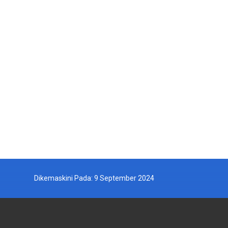
Dikemaskini Pada: 9 September 2024
JABATAN PERIKANAN MALAYSIA
AGENSI