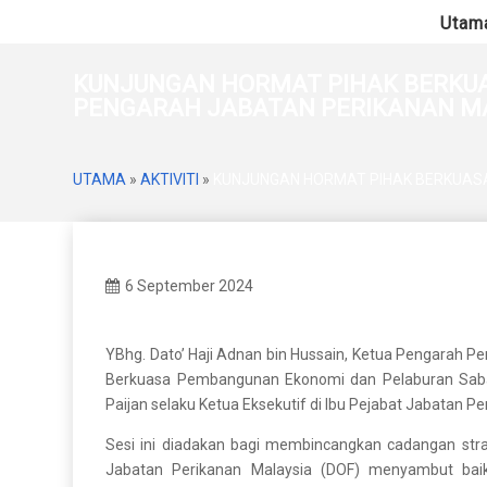
Utam
KUNJUNGAN HORMAT PIHAK BERKUA
PENGARAH JABATAN PERIKANAN M
UTAMA
»
AKTIVITI
»
KUNJUNGAN HORMAT PIHAK BERKUASA
6 September 2024
YBhg. Dato’ Haji Adnan bin Hussain, Ketua Pengarah P
Berkuasa Pembangunan Ekonomi dan Pelaburan Sabah 
Paijan selaku Ketua Eksekutif di Ibu Pejabat Jabatan Pe
Sesi ini diadakan bagi membincangkan cadangan stra
Jabatan Perikanan Malaysia (DOF) menyambut bai