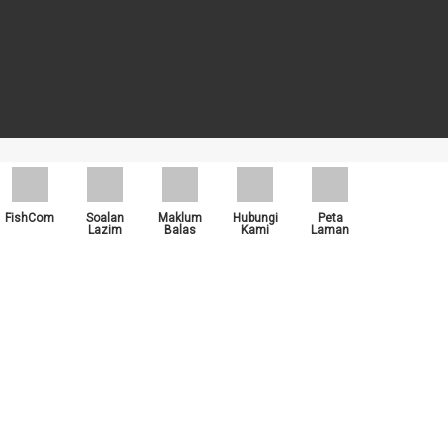
rti Google Chrome, , Mozilla Firefox dan Microsoft Edge.
FishCom
Soalan
Maklum
Hubungi
Peta
Lazim
Balas
Kami
Laman