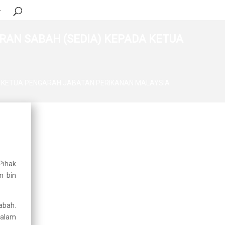
AN SABAH (SEDIA) KEPADA KETUA
 KETUA PENGARAH JABATAN PERIKANAN MALAYSIA
Terkini
OPERASI BERSEPADU
PENGUATKUASAAN
PREMIS IKAN HIASAN DI
PUDU
Pihak
2026-03-06
m bin
Hari Terbuka Sumber
Manusia Jabatan
Perikanan Malaysia
abah.
dalam
2025-07-17