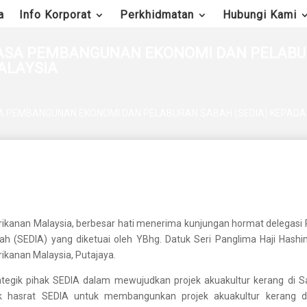
a
Info Korporat
Perkhidmatan
Hubungi Kami
SA PEMBANGUNAN EKONOMI DAN PELABUR
ALAYSIA
 PEMBANGUNAN EKONOMI DAN PELABURAN SABAH (SEDIA) KEPADA
erikanan Malaysia, berbesar hati menerima kunjungan hormat delegasi 
(SEDIA) yang diketuai oleh YBhg. Datuk Seri Panglima Haji Hashi
rikanan Malaysia, Putajaya.
tegik pihak SEDIA dalam mewujudkan projek akuakultur kerang di S
k hasrat SEDIA untuk membangunkan projek akuakultur kerang 