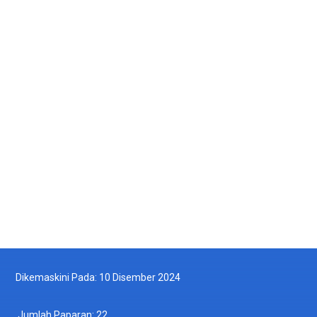
Majlis Aspresiasi Jabatan Perikanan Malaysia 2025
2025-05-16
Kunjungan Hormat Institut Maritim Malaysia (MIMA) ke Jabatan
Perikanan Malaysia
2025-05-13
Ikut Kami di Facebook
Ikut Kami di Twitter
Dikemaskini Pada: 10 Disember 2024
Jumlah Paparan:
22