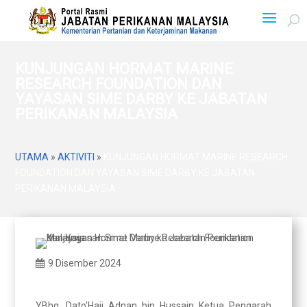
KUNJUNGAN HORMAT MARINE
RESEARCH FOUNDATION DAN
YAYASAN SIME DARBY KE JABATAN
PERIKANAN MALAYSIA
UTAMA
»
AKTIVITI
»
KUNJUNGAN HORMAT MARINE RESEARCH
FOUNDATION DAN YAYASAN SIME DARBY KE JABATAN
PERIKANAN MALAYSIA
9 Disember 2024
YBhg. Dato’Haji Adnan bin Hussain Ketua Pengarah