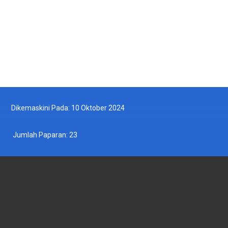
2025-05-13
Ikut Kami di Facebook
Ikut Kami di Twitter
Dikemaskini Pada: 10 Oktober 2024
Jumlah Paparan:
23
JABATAN PERIKANAN MALAYSIA