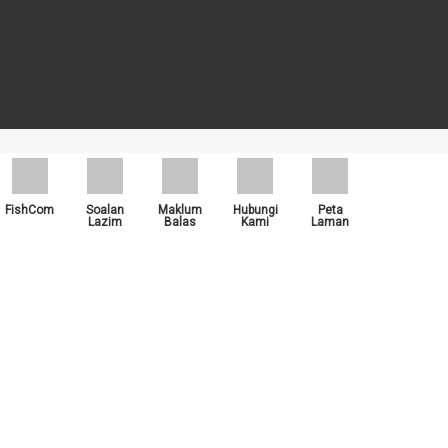
rti Google Chrome, , Mozilla Firefox dan Microsoft Edge.
FishCom
Soalan
Maklum
Hubungi
Peta
Lazim
Balas
Kami
Laman