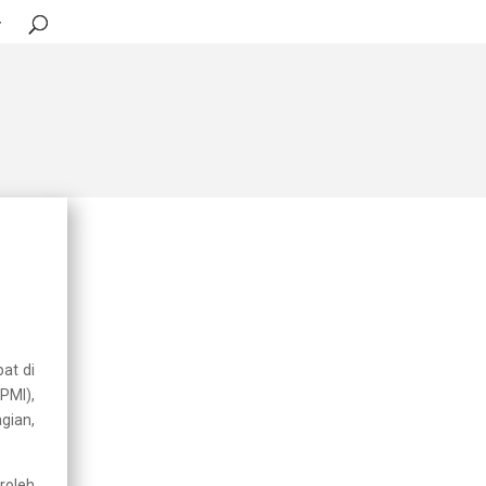
Terkini
OPERASI BERSEPADU
PENGUATKUASAAN
PREMIS IKAN HIASAN DI
PUDU
2026-03-06
at di
Hari Terbuka Sumber
PMI),
Manusia Jabatan
Perikanan Malaysia
gian,
2025-07-17
roleh