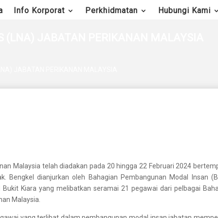
a
Info Korporat
Perkhidmatan
Hubungi Kami
S (LNA) JABATAN PERIKANAN MALAYSIA
(LNA) JABATAN PERIKANAN MALAYSIA
nan Malaysia telah diadakan pada 20 hingga 22 Februari 2024 bertemp
rak. Bengkel dianjurkan oleh Bahagian Pembangunan Modal Insan (B
Bukit Kiara yang melibatkan seramai 21 pegawai dari pelbagai Baha
anan Malaysia.
pegawai yang terlibat dalam pembangunan modal insan jabatan mempe