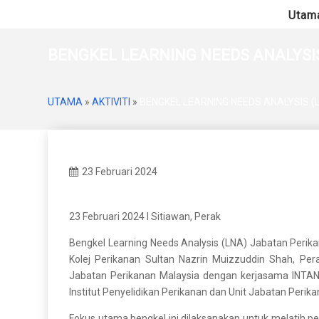
Utam
BENGKEL LEARNING NEEDS ANALYSI
UTAMA
»
AKTIVITI
»
BENGKEL LEARNING NEEDS ANALYSIS 
23 Februari 2024
23 Februari 2024 I Sitiawan, Perak
Bengkel Learning Needs Analysis (LNA) Jabatan Perika
Kolej Perikanan Sultan Nazrin Muizzuddin Shah, Pe
Jabatan Perikanan Malaysia dengan kerjasama INTAN 
Institut Penyelidikan Perikanan dan Unit Jabatan Perik
Fokus utama bengkel ini dilaksanakan untuk melatih 