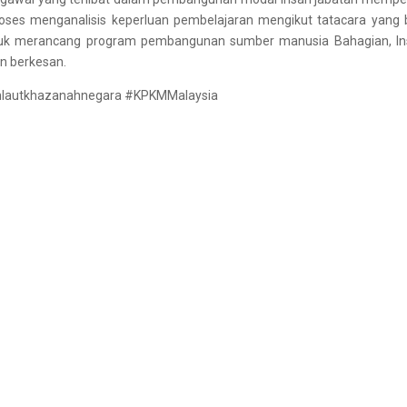
es menganalisis keperluan pembelajaran mengikut tatacara yang b
h untuk merancang program pembangunan sumber manusia Bahagian, Ins
an berkesan.
nlautkhazanahnegara #KPKMMalaysia