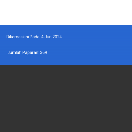
Ikut Kami di Twitter
Dikemaskini Pada: 4 Jun 2024
Jumlah Paparan:
369
JABATAN PERIKANAN MALAYSIA