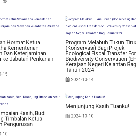
1-08
an Hormat Ketua
Program Melabuh Tukun Tiru
aha Kementerian
(Konservasi) Bagi Projek
an Dan Keterjaminan
Ecological Fiscal Transfer Fo
 ke Jabatan Perikanan
Biodiversity Conservation (E
a
Kerajaan Negeri Kelantan Bag
Tahun 2024
0-15
2024-10-14
Menjunjung Kasih Tuanku!
ambaian Kasih, Budi
2024-10-10
ng Timbalan Ketua
h Pengurusan
0-10