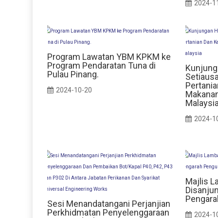
2024-1
Program Lawatan YBM KPKM ke
Program Pendaratan Tuna di
Kunjung
Pulau Pinang.
Setiaus
Pertani
2024-10-20
Makanan
Malaysi
2024-1
Majlis L
Disanju
Pengara
Sesi Menandatangani Perjanjian
Perkhidmatan Penyelenggaraan
2024-1