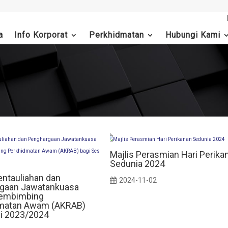
a
Info Korporat
Perkhidmatan
Hubungi Kami
Majlis Perasmian Hari Perika
Sedunia 2024
entauliahan dan
2024-11-02
gaan Jawatankuasa
embimbing
matan Awam (AKRAB)
si 2023/2024