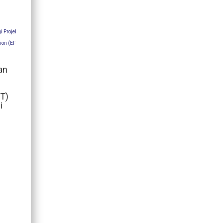
Arkib
an
r
FT)
i