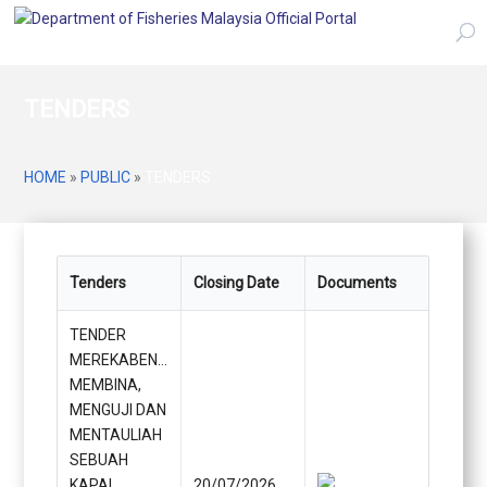
TENDERS
HOME
»
PUBLIC
»
TENDERS
Tenders
Closing Date
Documents
TENDER
MEREKABENTUK,
MEMBINA,
MENGUJI DAN
MENTAULIAH
SEBUAH
KAPAL
20/07/2026