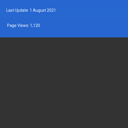
Last Update: 1 August 2021
Page Views:
1,120
DEPARTMENT OF FISHERIES MALAYSIA
Wisma Tani, Aras 1-6,
Blok Menara 4G2, Presint 4,