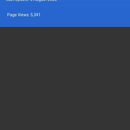
Page Views:
5,341
DEPARTMENT OF FISHERIES MALAYSIA
Wisma Tani, Aras 1-6,
Blok Menara 4G2, Presint 4,
Pusat Pentadbiran Kerajaan Persekutuan,
62628 PUTRAJAYA