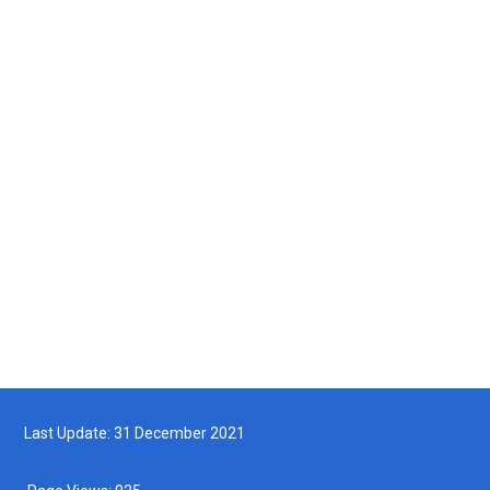
Courses & Trainings
Tax Incentives
Enforcement & Legislation
Innovations
Last Update: 31 December 2021