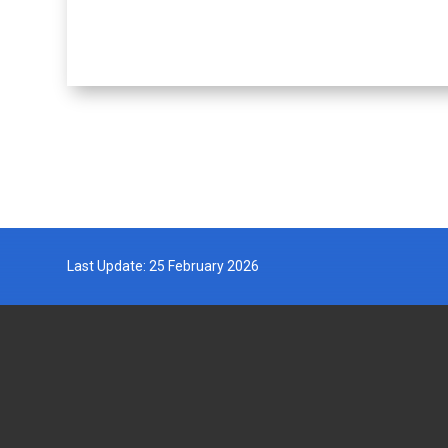
Last Update: 25 February 2026
DEPARTMENT OF FISHERIES
GOVERN
MALAYSIA