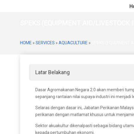
H
SPEKS (EQUIPMENT AID/LIVESTOCK 
HOME
»
SERVICES
»
AQUACULTURE
»
SPEKS (EQUIPMENT A
Latar Belakang
Dasar Agromakanan Negara 2.0 akan memberi tump
sepanjang rantaian nilai supaya industri ini menjadi
Selaras dengan dasar ini, Jabatan Perikanan Malay
perikanan dengan matlamat khusus untuk menjami
Sektor akuakultur dikenalpasti sebagai bidang ut
kepada pertumbuhan ekonomi.