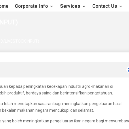
ome
Corporate Info
Services
Contact Us
INPUT)
ID/LIVESTOCK INPUT)
uan kepada peningkatan kecekapan industri agro-makanan di
 lebih produktif, berdaya saing dan berintensifkan pengetahuan.
sia telah menetapkan sasaran bagi meningkatkan pengeluaran hasil
n bekalan makanan negara mencukupi dan selamat.
ama yang boleh meningkatkan pengeluaran ikan negara bagi menyumban