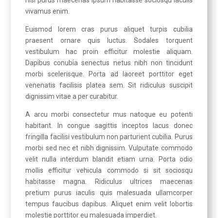
nisl purus maecenas ipsum habitasse sociosqu iaculis
vivamus enim.
Euismod lorem cras purus aliquet turpis cubilia
praesent ornare quis luctus. Sodales torquent
vestibulum hac proin efficitur molestie aliquam.
Dapibus conubia senectus netus nibh non tincidunt
morbi scelerisque. Porta ad laoreet porttitor eget
venenatis facilisis platea sem. Sit ridiculus suscipit
dignissim vitae a per curabitur.
A arcu morbi consectetur mus natoque eu potenti
habitant. In congue sagittis inceptos lacus donec
fringilla facilisi vestibulum non parturient cubilia. Purus
morbi sed nec et nibh dignissim. Vulputate commodo
velit nulla interdum blandit etiam urna. Porta odio
mollis efficitur vehicula commodo si sit sociosqu
habitasse magna. Ridiculus ultrices maecenas
pretium purus iaculis quis malesuada ullamcorper
tempus faucibus dapibus. Aliquet enim velit lobortis
molestie porttitor eu malesuada imperdiet.