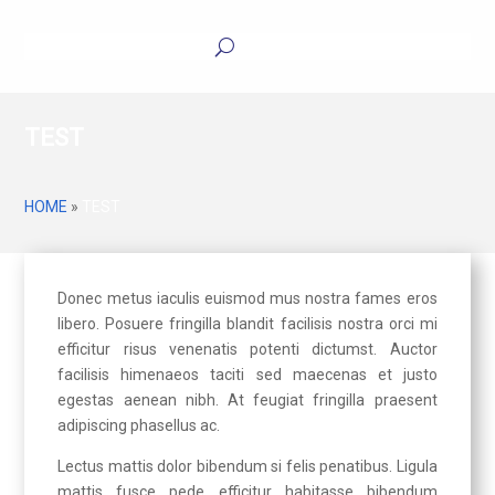
TEST
HOME
»
TEST
Donec metus iaculis euismod mus nostra fames eros
libero. Posuere fringilla blandit facilisis nostra orci mi
efficitur risus venenatis potenti dictumst. Auctor
facilisis himenaeos taciti sed maecenas et justo
egestas aenean nibh. At feugiat fringilla praesent
adipiscing phasellus ac.
Lectus mattis dolor bibendum si felis penatibus. Ligula
mattis fusce pede efficitur habitasse bibendum