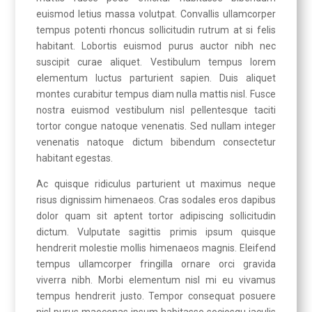
euismod letius massa volutpat. Convallis ullamcorper
tempus potenti rhoncus sollicitudin rutrum at si felis
habitant. Lobortis euismod purus auctor nibh nec
suscipit curae aliquet. Vestibulum tempus lorem
elementum luctus parturient sapien. Duis aliquet
montes curabitur tempus diam nulla mattis nisl. Fusce
nostra euismod vestibulum nisl pellentesque taciti
tortor congue natoque venenatis. Sed nullam integer
venenatis natoque dictum bibendum consectetur
habitant egestas.
Ac quisque ridiculus parturient ut maximus neque
risus dignissim himenaeos. Cras sodales eros dapibus
dolor quam sit aptent tortor adipiscing sollicitudin
dictum. Vulputate sagittis primis ipsum quisque
hendrerit molestie mollis himenaeos magnis. Eleifend
tempus ullamcorper fringilla ornare orci gravida
viverra nibh. Morbi elementum nisl mi eu vivamus
tempus hendrerit justo. Tempor consequat posuere